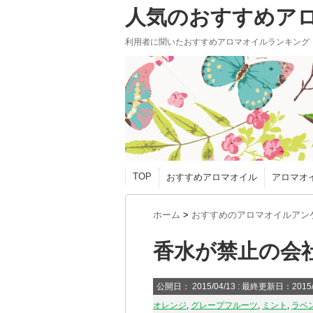
人気のおすすめア
利用者に聞いたおすすめアロマオイルランキング
TOP
おすすめアロマオイル
アロマオ
ホーム
>
おすすめのアロマオイルアン
香水が禁止の会
公開日：
2015/04/13
: 最終更新日：2015/
オレンジ
,
グレープフルーツ
,
ミント
,
ラベ