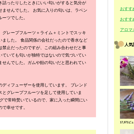
き詰ったりしたときにいい匂いがすると気分が
おすす
せませんでした。 お気に入りの匂いは、ラベン
ルーツでした。
おすす
アロマ
、グレープフルーツ＋ライム＋ミントでスッキ
いました。 食品関係の会社だったので香水など
人気
は禁止だったのですが、この組み合わせだと事
いていても匂いが独特ではないので気づいてい
ませんでした。ガムや飴の匂いだと思われてい
のディフューザーを使用しています。 ブレンド
スとグレープフルーツを足して使用していま
ングで常時焚いているので、家に入った瞬間にい
ので幸せです。
17,071ビ