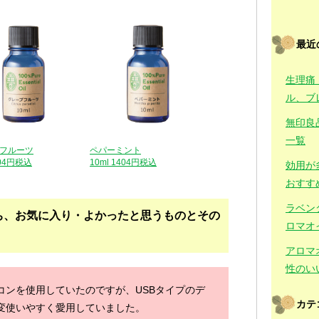
最近
生理痛
ル、ブ
無印良
一覧
フルーツ
ペパーミント
404円税込
10ml 1404円税込
効用が
おすす
ラベン
ち、お気に入り・よかったと思うものとその
ロマオ
。
アロマ
性のい
コンを使用していたのですが、USBタイプのデ
カテ
変使いやすく愛用していました。