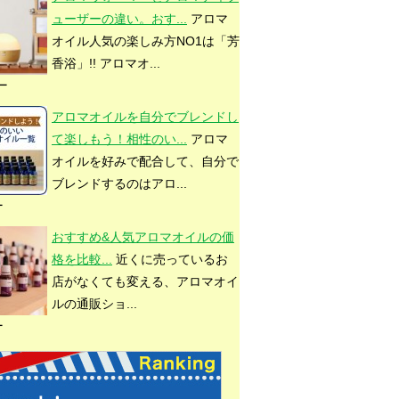
ューザーの違い。おす...
アロマ
オイル人気の楽しみ方NO1は「芳
香浴」!! アロマオ...
ュー
アロマオイルを自分でブレンドし
て楽しもう！相性のい...
アロマ
オイルを好みで配合して、自分で
ブレンドするのはアロ...
ー
おすすめ&人気アロマオイルの価
格を比較...
近くに売っているお
店がなくても変える、アロマオイ
ルの通販ショ...
ー