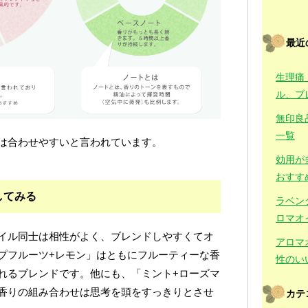
最近
生理痛
ル、ブ
無印良
一覧
は合わせやすいと言われています。
効用が
おすす
してみる
ラベン
ロマオ
イル同士は相性がよく、ブレンドしやすくてオ
アロマ
プフルーツ+レモン」はともにフルーティーな香
性のい
れるブレンドです。他にも、「ミント+ローズマ
香りの組み合わせは思考を頭をすっきりとさせ
カテ