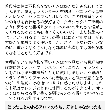
普段特に体に不具合がないときは好きな組み合わせで楽
しみます。例えばラベンダーと柑橘系、バニラや安息香
とオレンジ、ゼラニウムとオレンジ。この柑橘系とメイ
ンの香りを合わせるのが好きで、クラシックの二重奏の
ように爽やかな柑橘系がメインの匂いの重たさを軽減し
てくれるのがとても心地よくていいです。また貧乏人の
バラといわれるようにバラの香りににたパルマローザも
大好きで単独でよく使いました。スィートな花の匂いな
のに、重たくなくさりげなく部屋に充満しても気分が悪
くなることがなく好きです。
生理前でとても症状が重いときは本を見ながら月経前症
候群に効くというフェンネル、ゼラニウム、イランイラ
ンをこれもまた柑橘系とともに使用しました。不思議と
イランイランやフェンネルは普段炊くと気分が悪くなる
のが、生理前には心地いい香りに感じたりします。これ
らも私はオレンジとともに使用するのがすきです。 オレ
ンジはあらゆる重い香りを馴染みのある香りで軽やかに
してくれる万能オイルです。
使ったことのあるアロマのうち、好きじゃなかったも