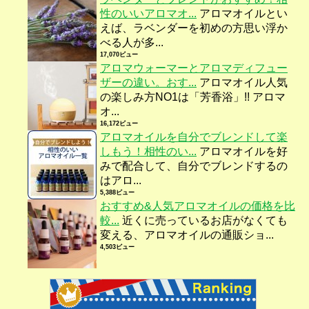
性のいいアロマオ...
アロマオイルとい
えば、ラベンダーを初めの方思い浮か
べる人が多...
17,070ビュー
アロマウォーマーとアロマディフュー
ザーの違い。おす...
アロマオイル人気
の楽しみ方NO1は「芳香浴」!! アロマ
オ...
16,172ビュー
アロマオイルを自分でブレンドして楽
しもう！相性のい...
アロマオイルを好
みで配合して、自分でブレンドするの
はアロ...
5,388ビュー
おすすめ&人気アロマオイルの価格を比
較...
近くに売っているお店がなくても
変える、アロマオイルの通販ショ...
4,503ビュー