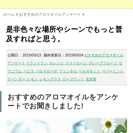
ホーム
>
おすすめのアロマオイルアンケート
>
是非色々な場所やシーンでもっと普
及すればと思う。
公開日：
2015/03/13
: 最終更新日：2015/03/24
おすすめのアロマオイル
アンケート
イランイラン
,
オレンジ
,
クラリセージ
,
グレープフルーツ
,
ゼ
ラニウム
,
バニラ
,
パルマローザ
,
フェンネル
,
ベルガモット
,
ペパーミント
,
ラベンダー
,
レモン
,
レモングラス
,
ローズウッド
,
安息香
おすすめのアロマオイルをアンケ
ートでお聞きしました!