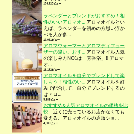
154,825ビュー
ラベンダーとブレンドがおすすめ！相
性のいいアロマオ...
アロマオイルとい
えば、ラベンダーを初めの方思い浮か
べる人が多...
17,071ビュー
アロマウォーマーとアロマディフュー
ザーの違い。おす...
アロマオイル人気
の楽しみ方NO1は「芳香浴」!! アロマ
オ...
16,172ビュー
アロマオイルを自分でブレンドして楽
しもう！相性のい...
アロマオイルを好
みで配合して、自分でブレンドするの
はアロ...
5,389ビュー
おすすめ&人気アロマオイルの価格を比
較...
近くに売っているお店がなくても
変える、アロマオイルの通販ショ...
4,503ビュー