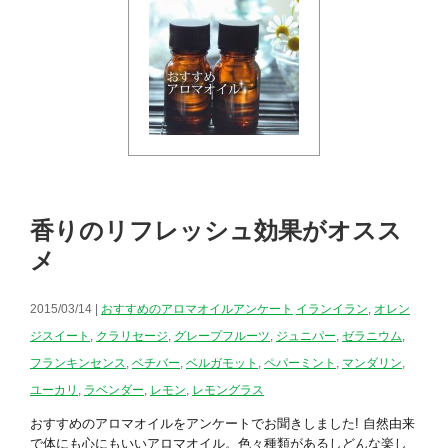
香りのリフレッシュ効果がオスス
メ
2015/03/14 |
おすすめのアロマオイルアンケート
イランイラン
,
オレン
ジスイート
,
クラリセージ
,
グレープフルーツ
,
ジュニパー
,
ゼラニウム
,
フランキンセンス
,
ベチバー
,
ベルガモット
,
ペパーミント
,
マンダリン
,
ユーカリ
,
ラベンダー
,
レモン
,
レモングラス
おすすめのアロマオイルをアンケートでお聞きしました! 自然由来
で体にも心にもいいアロマオイル。色々種類があるしどんな楽し