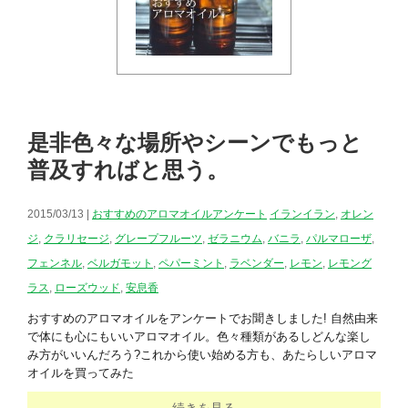
是非色々な場所やシーンでもっと
普及すればと思う。
2015/03/13 |
おすすめのアロマオイルアンケート
イランイラン
,
オレン
ジ
,
クラリセージ
,
グレープフルーツ
,
ゼラニウム
,
バニラ
,
パルマローザ
,
フェンネル
,
ベルガモット
,
ペパーミント
,
ラベンダー
,
レモン
,
レモング
ラス
,
ローズウッド
,
安息香
おすすめのアロマオイルをアンケートでお聞きしました! 自然由来
で体にも心にもいいアロマオイル。色々種類があるしどんな楽し
み方がいいんだろう?これから使い始める方も、あたらしいアロマ
オイルを買ってみた
続きを見る