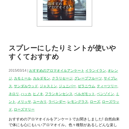
スプレーにしたりミントが使いや
すくておすすめ
2015/03/14 |
おすすめのアロマオイルアンケート
イランイラン
,
オレン
ジ
,
カモミール
,
カルダモン
,
クラリセージ
,
グレープフルーツ
,
サイプレ
ス
,
サンダルウッド
,
ジャスミン
,
ジュニパー
,
ゼラニウム
,
ティーツリー
,
ネロリ
,
ハッカ
,
ヒノキ
,
フランキンセンス
,
ベルガモット
,
ベンゾイン
,
ミ
ント
,
メリッサ
,
ユーカリ
,
ラベンダー
,
レモングラス
,
ローズ
,
ローズウッ
ド
,
ローズマリー
おすすめのアロマオイルをアンケートでお聞きしました! 自然由来
で体にも心にもいいアロマオイル。色々種類があるしどんな楽し