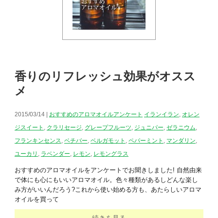
香りのリフレッシュ効果がオスス
メ
2015/03/14 |
おすすめのアロマオイルアンケート
イランイラン
,
オレン
ジスイート
,
クラリセージ
,
グレープフルーツ
,
ジュニパー
,
ゼラニウム
,
フランキンセンス
,
ベチバー
,
ベルガモット
,
ペパーミント
,
マンダリン
,
ユーカリ
,
ラベンダー
,
レモン
,
レモングラス
おすすめのアロマオイルをアンケートでお聞きしました! 自然由来
で体にも心にもいいアロマオイル。色々種類があるしどんな楽し
み方がいいんだろう?これから使い始める方も、あたらしいアロマ
オイルを買って
続きを見る