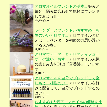
アロマオイルブレンドの基本...
好みと
気分、悩みに合わせて気軽にブレンド
してみよう!! ...
154,826ビュー
ラベンダーとブレンドがおすすめ！相
性のいいアロマオ...
アロマオイルとい
えば、ラベンダーを初めの方思い浮か
べる人が多...
17,071ビュー
アロマウォーマーとアロマディフュー
ザーの違い。おす...
アロマオイル人気
の楽しみ方NO1は「芳香浴」!! アロマ
オ...
16,172ビュー
アロマオイルを自分でブレンドして楽
しもう！相性のい...
アロマオイルを好
みで配合して、自分でブレンドするの
はアロ...
5,389ビュー
おすすめ&人気アロマオイルの価格を比
較...
近くに売っているお店がなくても