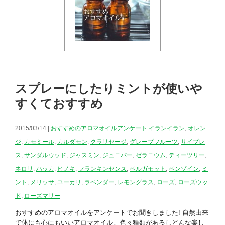
スプレーにしたりミントが使いや
すくておすすめ
2015/03/14 |
おすすめのアロマオイルアンケート
イランイラン
,
オレン
ジ
,
カモミール
,
カルダモン
,
クラリセージ
,
グレープフルーツ
,
サイプレ
ス
,
サンダルウッド
,
ジャスミン
,
ジュニパー
,
ゼラニウム
,
ティーツリー
,
ネロリ
,
ハッカ
,
ヒノキ
,
フランキンセンス
,
ベルガモット
,
ベンゾイン
,
ミ
ント
,
メリッサ
,
ユーカリ
,
ラベンダー
,
レモングラス
,
ローズ
,
ローズウッ
ド
,
ローズマリー
おすすめのアロマオイルをアンケートでお聞きしました! 自然由来
で体にも心にもいいアロマオイル。色々種類があるしどんな楽し