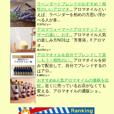
ラベンダーとブレンドがおすすめ！相
性のいいアロマオ...
アロマオイルとい
えば、ラベンダーを初めの方思い浮か
べる人が多...
17,071ビュー
アロマウォーマーとアロマディフュー
ザーの違い。おす...
アロマオイル人気
の楽しみ方NO1は「芳香浴」!! アロマ
オ...
16,172ビュー
アロマオイルを自分でブレンドして楽
しもう！相性のい...
アロマオイルを好
みで配合して、自分でブレンドするの
はアロ...
5,389ビュー
おすすめ&人気アロマオイルの価格を比
較...
近くに売っているお店がなくても
変える、アロマオイルの通販ショ...
4,503ビュー