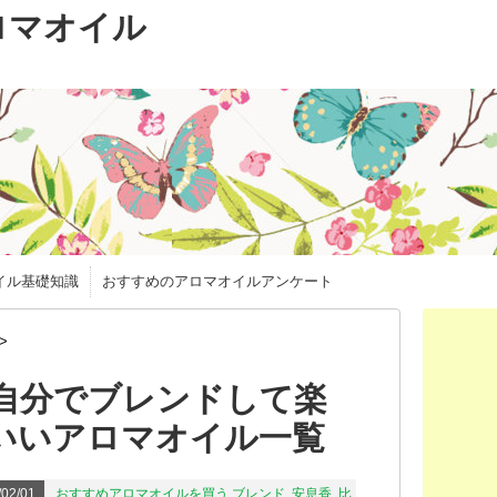
ロマオイル
イル基礎知識
おすすめのアロマオイルアンケート
>
自分でブレンドして楽
いいアロマオイル一覧
02/01
おすすめアロマオイルを買う
ブレンド
,
安息香
,
比