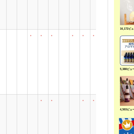
16,172ビ
●
●
●
●
●
●
●
5,388ビュ
●
●
●
●
●
4,503ビュ