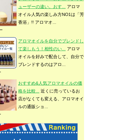
ューザーの違い。おす...
アロマ
オイル人気の楽しみ方NO1は「芳
香浴」!! アロマオ...
ュー
●
●
●
●
●
アロマオイルを自分でブレンドし
て楽しもう！相性のい...
アロマ
オイルを好みで配合して、自分で
ブレンドするのはアロ...
ー
おすすめ&人気アロマオイルの価
格を比較...
近くに売っているお
店がなくても変える、アロマオイ
●
●
●
ルの通販ショ...
ー