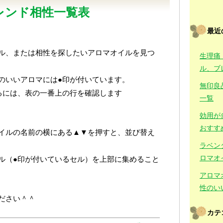
レンド相性一覧表
最近
ル、または相性を探したいアロマオイルを見つ
生理痛
ル、ブ
のいいアロマには●印が付いています。
無印良
るには、表の一番上の行を確認します
一覧
効用が
おすす
イルの名前の横にある▲▼を押すと、並び替え
ラベン
ロマオ
ル（●印が付いているセル）を上部に集めること
アロマ
性のい
ださい＾＾
カテ