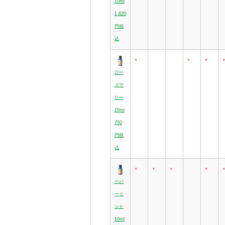
10ml
1,620
円税
込
●
●
●
●
ロー
ズマ
リー
10ml
750
円税
込
●
●
●
●
●
ペパ
ーミ
ント
10ml