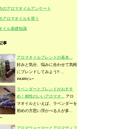
ブ
マ
ラ
ベ
レ
ジ
ベ
ー
ッ
ベ
ル
ユ
パ
モ
めのアロマオイルアンケート
ン
ネ
ミ
ン
ジ
ク
チ
ガ
ー
チ
ン
ジ
ロ
ル
ゾ
ョ
ペ
バ
モ
カ
ュ
バ
ャ
リ
ラ
イ
ラ
ッ
ー
ッ
リ
リ
ー
ー
ン
めアロマオイルを買う
ム
パ
ト
ム
ー
ジ
マ
ネ
ブ
ベ
ベ
ミ
ユ
パ
ベ
レ
オイル基礎知識
ン
ー
ロ
ラ
チ
ル
ル
ー
チ
ン
モ
●
●
●
●
●
●
●
ジ
ジ
リ
ッ
バ
ガ
ラ
カ
ュ
ゾ
ン
ャ
ョ
ク
ー
モ
リ
リ
イ
バ
ー
ラ
ペ
ッ
ン
ー
ム
ッ
ト
ム
記事
パ
ー
アロマオイルブレンドの基本...
好みと気分、悩みに合わせて気軽
にブレンドしてみよう!! ...
154,825ビュー
ラベンダーとブレンドがおすす
●
●
●
●
●
●
●
●
め！相性のいいアロマオ...
アロ
マオイルといえば、ラベンダーを
初めの方思い浮かべる人が多...
ュー
アロマウォーマーとアロマディフ