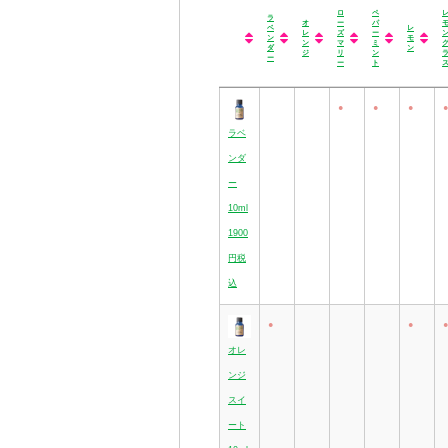
ロ
ペ
ラ
オ
ー
パ
ベ
レ
レ
ズ
ー
ン
モ
ン
マ
ミ
ダ
ン
ジ
リ
ン
ー
ー
ト
ラ
オ
ロ
ペ
レ
ベ
レ
ー
パ
モ
●
●
●
●
ン
ン
ズ
ー
ン
ダ
ジ
マ
ミ
ラベ
ー
リ
ン
ー
ト
ンダ
ー
10ml
1900
円税
込
●
●
●
オレ
ンジ
スイ
ート