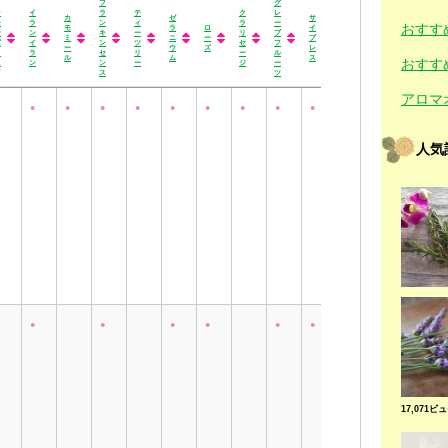
フ
グ
サ
レ
イ
ラ
テ
ク
レ
カ
ゼ
サ
ン
ジ
ジ
モ
ラ
ン
ィ
ラ
ー
おすす
モ
ラ
ロ
イ
ダ
ャ
ュ
ン
ン
キ
ー
リ
プ
ミ
ニ
ー
プ
ル
ス
ニ
グ
イ
ン
ツ
セ
フ
ー
ウ
ズ
レ
ウ
ミ
パ
ラ
ラ
セ
リ
ー
ル
ル
ム
ス
ッ
ン
ー
おすす
ス
ン
ン
ー
ジ
ー
ド
ス
ツ
レ
イ
カ
フ
テ
ゼ
ロ
ク
グ
サ
サ
ジ
ジ
アロマ
モ
ラ
モ
ラ
ィ
ラ
ー
ラ
レ
イ
ン
ャ
ュ
●
●
●
●
●
●
●
●
●
●
●
ン
ン
ミ
ン
ー
ニ
ズ
リ
ー
プ
ダ
ス
ニ
グ
イ
ー
キ
ツ
ウ
セ
プ
レ
ル
ミ
パ
ラ
ラ
ル
ン
リ
ム
ー
フ
ス
ウ
ン
ー
ス
ン
セ
ー
ジ
ル
ッ
人気
ン
ー
ド
ス
ツ
●
●
●
●
●
●
●
●
●
17,071ビ